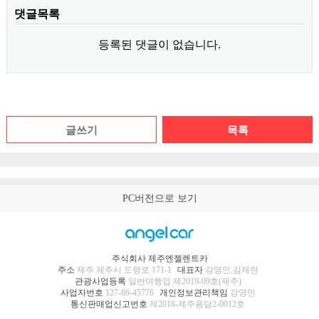
댓글목록
등록된 댓글이 없습니다.
글쓰기
목록
PC버전으로 보기
주식회사 제주엔젤렌트카
주소
제주 제주시 도령로 171-1
대표자
강영민,김재린
관광사업등록
일반여행업 제2019-09호(제주)
사업자번호
127-86-45776
개인정보관리책임
강영민
통신판매업신고번호
제2018-제주용담2-0012호