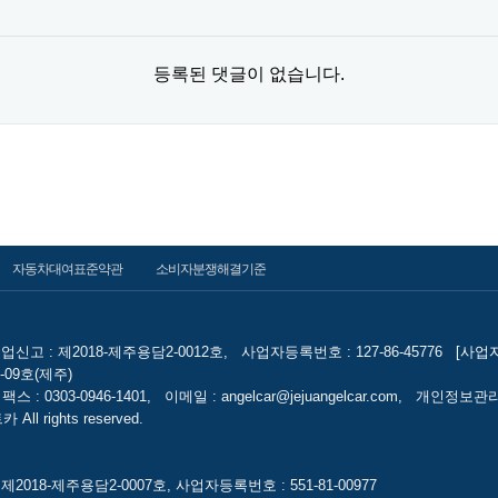
등록된 댓글이 없습니다.
자동차대여표준약관
소비자분쟁해결기준
신고 : 제2018-제주용담2-0012호,
사업자등록번호 : 127-86-45776
[사업
09호(제주)
팩스 : 0303-0946-1401,
이메일 : angelcar@jejuangelcar.com,
개인정보관리
l rights reserved.
018-제주용담2-0007호, 사업자등록번호 : 551-81-00977