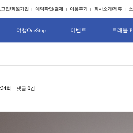
로그인/회원가입
예약확인/결제
이용후기
회사소개/제휴
소
여행OneStop
이벤트
트래블 Pi
234회
댓글
0건