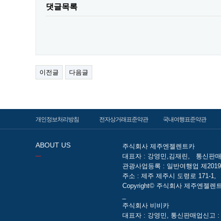
댓글목록
이전글
다음글
개인정보처리방침
전자상거래표준약관
국내여행표준약관
ABOUT US
주식회사 제주엔젤렌트카
대표자 : 강영민,김재린,
통신판매업
관광사업등록 : 일반여행업 제2019-
주소 : 제주 제주시 도령로 171-1,
Copyright© 주식회사 제주엔젤렌트카 Al
_
주식회사 비비카
대표자 : 강영민, 통신판매업신고 : 제2