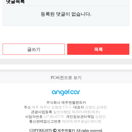
댓글목록
등록된 댓글이 없습니다.
글쓰기
목록
PC버전으로 보기
주식회사 제주엔젤렌트카
주소
제주 제주시 도령로 171-1
대표자
강영민,김재린
관광사업등록
일반여행업 제2019-09호(제주)
사업자번호
127-86-45776
개인정보관리책임
강영민
통신판매업신고번호
제2018-제주용담2-0012호
COPYRIGHTS
제주엔젤카 All rights reserved.