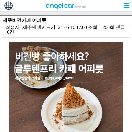
제주비건카페 어피룻
작성자
제주엔젤렌트카
24-05-16 17:00
조회
1,260회
댓글
0건
본문