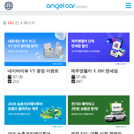
총
145
건.
1
페이지
네이버리뷰 VT 증정 이벤트
제주엔젤카 X JDC면세점
07-30
07-06
212
847
2026 농촌크리에이투어
제주 ESG 여행 실천 캠페인