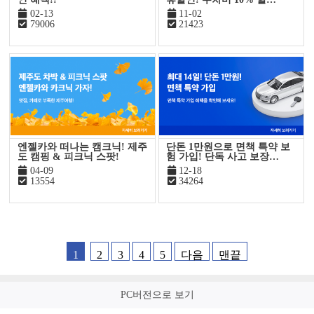
02-13
11-02
79006
21423
엔젤카와 떠나는 캠크닉! 제주
단돈 1만원으로 면책 특약 보
도 캠핑 & 피크닉 스팟!
험 가입! 단독 사고 보장…
04-09
12-18
13554
34264
1
2
3
4
5
다음
맨끝
PC버전으로 보기