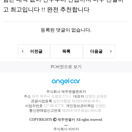
고 최고입니다 !! 완전 추천합니다
등록된 댓글이 없습니다.
이전글
목록
다음글
PC버전으로 보기
주식회사 제주엔젤렌트카
주소
제주 제주시 도령로 171-1
대표자
강영민,김재린
관광사업등록
일반여행업 제2019-09호(제주)
사업자번호
127-86-45776
개인정보관리책임
강영민
통신판매업신고번호
제2018-제주용담2-0012호
COPYRIGHTS
제주엔젤카 All rights reserved.
ㅡ
주식회사 비비카