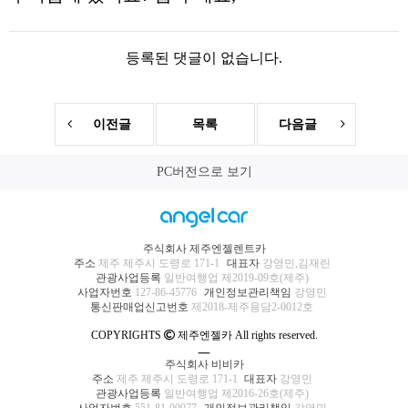
등록된 댓글이 없습니다.
이전글
목록
다음글
PC버전으로 보기
주식회사 제주엔젤렌트카
주소
제주 제주시 도령로 171-1
대표자
강영민,김재린
관광사업등록
일반여행업 제2019-09호(제주)
사업자번호
127-86-45776
개인정보관리책임
강영민
통신판매업신고번호
제2018-제주용담2-0012호
COPYRIGHTS
제주엔젤카 All rights reserved.
ㅡ
주식회사 비비카
주소
제주 제주시 도령로 171-1
대표자
강영민
관광사업등록
일반여행업 제2016-26호(제주)