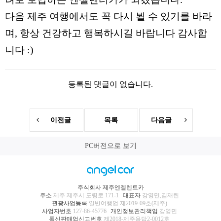
다음 제주 여행에서도 꼭 다시 뵐 수 있기를 바라
며, 항상 건강하고 행복하시길 바랍니다 감사합
니다 :)
등록된 댓글이 없습니다.
이전글
목록
다음글
PC버전으로 보기
주식회사 제주엔젤렌트카
주소
제주 제주시 도령로 171-1
대표자
강영민,김재린
관광사업등록
일반여행업 제2019-09호(제주)
사업자번호
127-86-45776
개인정보관리책임
강영민
통신판매업신고번호
제2018-제주용담2-0012호