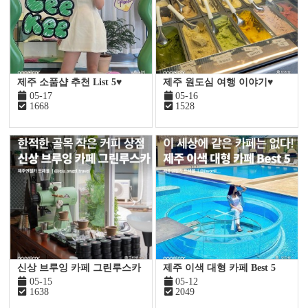
제주 소품샵 추천 List 5♥
제주 원도심 여행 이야기♥
05-17
05-16
1668
1528
신상 브루잉 카페 그린루스카
제주 이색 대형 카페 Best 5
05-15
05-12
1638
2049