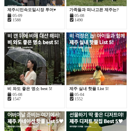
제주시민속오일시장 투어♥
가족들과 떠나고픈 제주는?
05-09
05-08
1588
1490
비 와도 좋은 명소 best 5!
제주 실내 핫플 List 5!
05-08
05-04
1547
1552