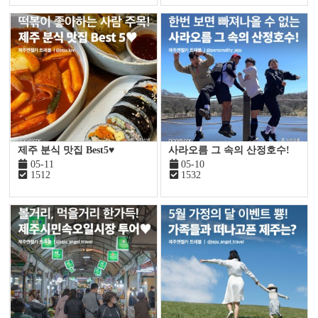
제주 분식 맛집 Best5♥
사라오름 그 속의 산정호수!
05-11
05-10
1512
1532