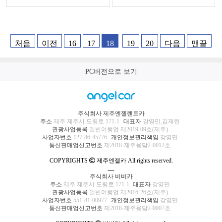
처음
이전
16
17
18
19
20
다음
맨끝
PC버전으로 보기
주식회사 제주엔젤렌트카
주소
제주 제주시 도령로 171-1
대표자
강영민,김재린
관광사업등록
일반여행업 제2019-09호(제주)
사업자번호
127-86-45776
개인정보관리책임
강영민
통신판매업신고번호
제2018-제주용담2-0012호
COPYRIGHTS
제주엔젤카 All rights reserved.
ㅡ
주식회사 비비카
주소
제주 제주시 도령로 171-1
대표자
강영민
관광사업등록
일반여행업 제2016-26호(제주)
사업자번호
551-81-00977
개인정보관리책임
강영민
통신판매업신고번호
제2018-제주용담2-0007호