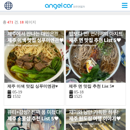
총
471
건.
18
페이지
제주 이색 맛집 싱푸미엔관♥
제주 면 맛집 추천 List 5♥
05-19
05-18
1532
1525