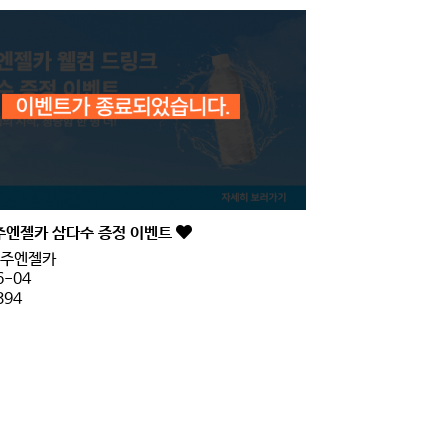
주엔젤카 삼다수 증정 이벤트
주엔젤카
6-04
394