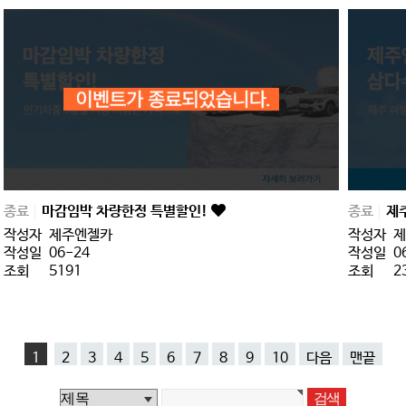
종료
마감임박 차량한정 특별할인!
종료
제
작성자
제주엔젤카
작성자
제
작성일
06-24
작성일
0
조회
5191
조회
2
1
2
3
4
5
6
7
8
9
10
다음
맨끝