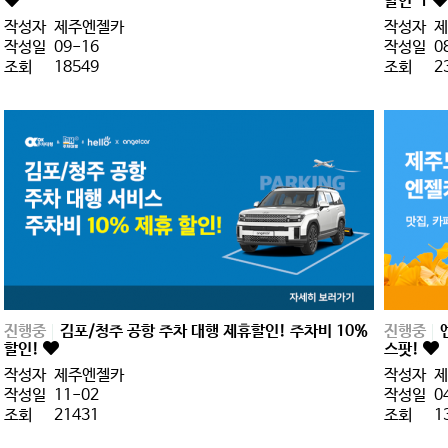
할인
1
작성자
제주엔젤카
작성자
제
작성일
09-16
작성일
0
조회
18549
조회
2
진행중
김포/청주 공항 주차 대행 제휴할인! 주차비 10%
진행중
할인!
스팟!
작성자
제주엔젤카
작성자
제
작성일
11-02
작성일
0
조회
21431
조회
1