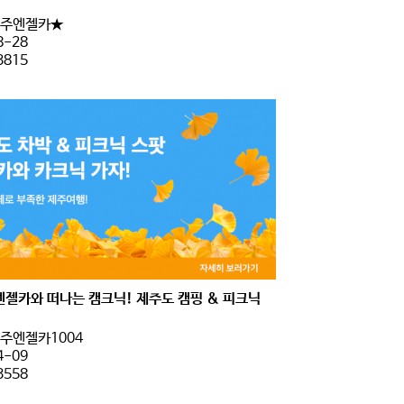
주엔젤카★
8-28
3815
엔젤카와 떠나는 캠크닉! 제주도 캠핑 & 피크닉
주엔젤카1004
4-09
3558