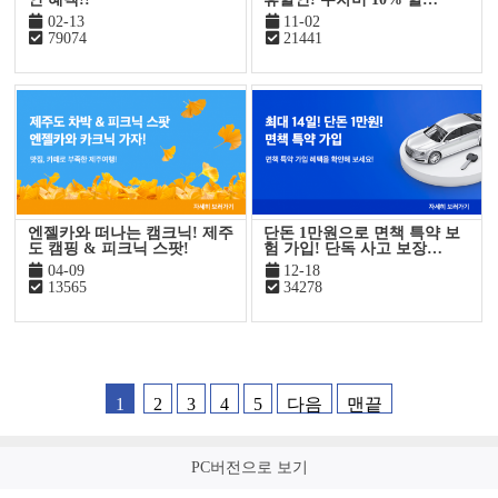
02-13
11-02
79074
21441
엔젤카와 떠나는 캠크닉! 제주
단돈 1만원으로 면책 특약 보
도 캠핑 & 피크닉 스팟!
험 가입! 단독 사고 보장…
04-09
12-18
13565
34278
1
2
3
4
5
다음
맨끝
PC버전으로 보기