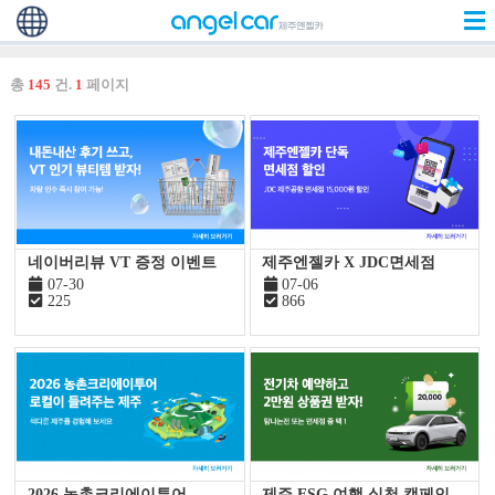
총
145
건.
1
페이지
네이버리뷰 VT 증정 이벤트
제주엔젤카 X JDC면세점
07-30
07-06
225
866
2026 농촌크리에이투어
제주 ESG 여행 실천 캠페인