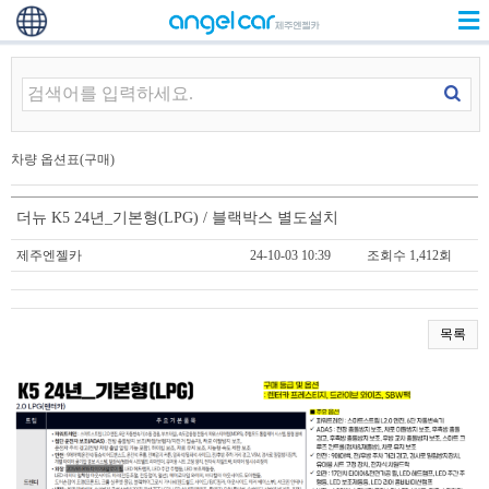
차량 옵션표(구매)
더뉴 K5 24년_기본형(LPG) / 블랙박스 별도설치
제주엔젤카
24-10-03 10:39
조회수 1,412회
목록