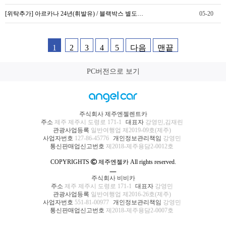
[위탁추가] 아르카나 24년(휘발유) / 블랙박스 별도…
05-20
1
2
3
4
5
다음
맨끝
PC버전으로 보기
주식회사 제주엔젤렌트카
주소
제주 제주시 도령로 171-1
대표자
강영민,김재린
관광사업등록
일반여행업 제2019-09호(제주)
사업자번호
127-86-45776
개인정보관리책임
강영민
통신판매업신고번호
제2018-제주용담2-0012호
COPYRIGHTS
제주엔젤카 All rights reserved.
ㅡ
주식회사 비비카
주소
제주 제주시 도령로 171-1
대표자
강영민
관광사업등록
일반여행업 제2016-26호(제주)
사업자번호
551-81-00977
개인정보관리책임
강영민
통신판매업신고번호
제2018-제주용담2-0007호