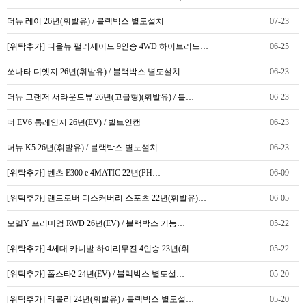
더뉴 레이 26년(휘발유) / 블랙박스 별도설치
07-23
[위탁추가] 디올뉴 팰리세이드 9인승 4WD 하이브리드…
06-25
쏘나타 디엣지 26년(휘발유) / 블랙박스 별도설치
06-23
더뉴 그랜저 서라운드뷰 26년(고급형)(휘발유) / 블…
06-23
더 EV6 롱레인지 26년(EV) / 빌트인캠
06-23
더뉴 K5 26년(휘발유) / 블랙박스 별도설치
06-23
[위탁추가] 벤츠 E300 e 4MATIC 22년(PH…
06-09
[위탁추가] 랜드로버 디스커버리 스포츠 22년(휘발유)…
06-05
모델Y 프리미엄 RWD 26년(EV) / 블랙박스 기능…
05-22
[위탁추가] 4세대 카니발 하이리무진 4인승 23년(휘…
05-22
[위탁추가] 폴스타2 24년(EV) / 블랙박스 별도설…
05-20
[위탁추가] 티볼리 24년(휘발유) / 블랙박스 별도설…
05-20