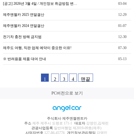
[공고] 2026년 3월 4일 / 개인정보 취급방침 변…
03-04
제주엔젤카 2025 연말결산
12-29
제주엔젤카 2024 연말결산
01-07
전기차 충전 방해 금지법
12-30
제주도 여행, 직판 업체 예약이 중요한 이유!
07-30
※ 반려용품 제품 대여 안내
05-13
1
2
3
4
맨끝
PC버전으로 보기
주식회사 제주엔젤렌트카
주소
제주 제주시 도령로 171-1
대표자
강영민,김재린
관광사업등록
일반여행업 제2019-09호(제주)
사업자번호
127-86-45776
개인정보관리책임
강영민